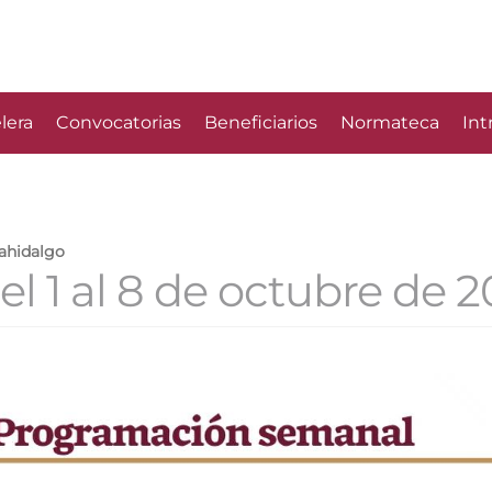
lera
Convocatorias
Beneficiarios
Normateca
Int
rahidalgo
l 1 al 8 de octubre de 2