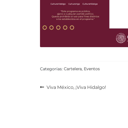
Categorías:
Cartelera
,
Eventos
Navegación
Anterior:
Viva México, ¡Viva Hidalgo!
de
entradas