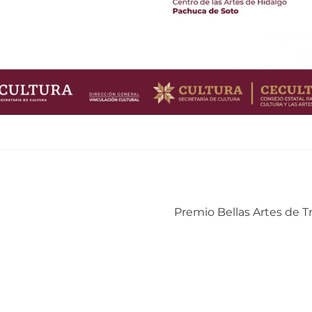
Siguiente:
Premio Bellas Artes de T