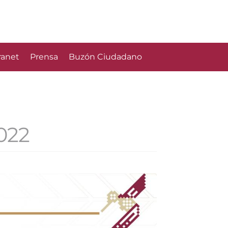
ranet
Prensa
Buzón Ciudadano
022