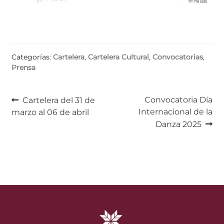
Categorías:
Cartelera
,
Cartelera Cultural
,
Convocatorias
,
Prensa
Navegación
Anterior:
Siguiente:
Convocatoria Día
Cartelera del 31 de
Internacional de la
marzo al 06 de abril
de
Danza 2025
entradas